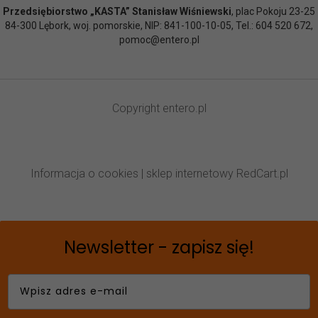
Przedsiębiorstwo „KASTA” Stanisław Wiśniewski
, plac Pokoju 23-25
84-300 Lębork, woj. pomorskie, NIP: 841-100-10-05, Tel.: 604 520 672,
pomoc@entero.pl
Copyright
entero.pl
Informacja o cookies
|
sklep internetowy
RedCart.pl
Newsletter - zapisz się!