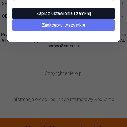
SPRAWDŹ JAK ...
Zapisz ustawienia i zamknij
OBSŁUGA KLIENTA
Zaakceptuj wszystkie
Przedsiębiorstwo „KASTA” Stanisław Wiśniewski
, plac Pokoju 23-25
84-300 Lębork, woj. pomorskie, NIP: 841-100-10-05, Tel.: 604 520 672,
pomoc@entero.pl
Copyright
entero.pl
Informacja o cookies
|
sklep internetowy
RedCart.pl