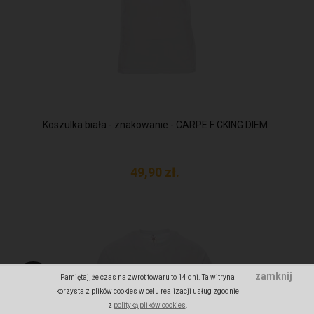
Koszulka biała - znakowanie - CARPE F CKING DIEM
49,
90
zł.
zamknij
Pamiętaj, że czas na zwrot towaru to 14 dni. Ta witryna
korzysta z plików cookies w celu realizacji usług zgodnie
z
polityką plików cookies
.