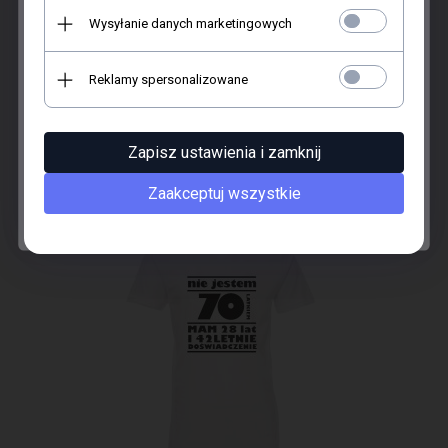
Wysyłanie danych marketingowych
Tak! Zapisz się do newslettera!
Koszulka biała - znakowanie - nie mam 50 lat
Reklamy spersonalizowane
49,
90
zł.
Odbierz 12% Rabatu
Zapisz ustawienia i zamknij
Zaakceptuj wszystkie
Nie chcę kupować taniej.