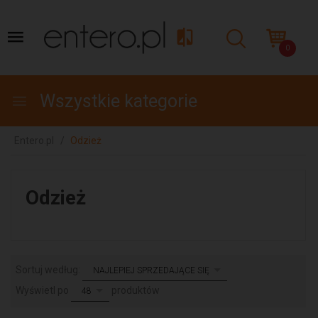
0
Wszystkie kategorie
Entero.pl
Odzież
Odzież
sort
Sortuj według:
NAJLEPIEJ SPRZEDAJĄCE SIĘ
pop
Wyświetl po
produktów
48