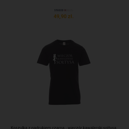
49,
90
zł.
Koszulka z nadrukiem czarna - wieczór kawalerski sołtysa