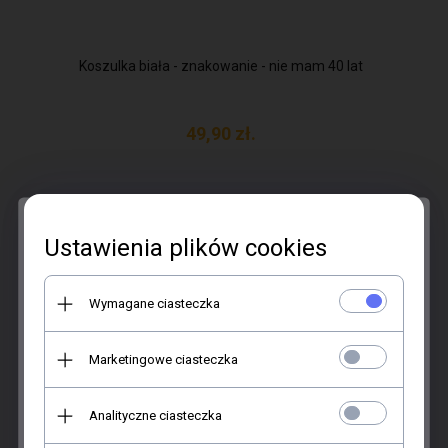
Koszulka biała - znakowanie - nie mam 40 lat
49,
90
zł.
Ustawienia plików cookies
Wymagane ciasteczka
Marketingowe ciasteczka
Chcesz rabat?
12% TANIEJ!
Analityczne ciasteczka