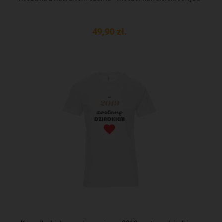
49,
90
zł.