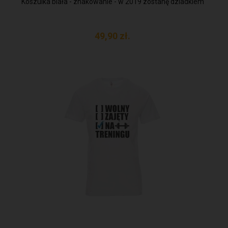
Koszulka biała - znakowanie - w 2019 zostanę dziadkiem
49,
90
zł.