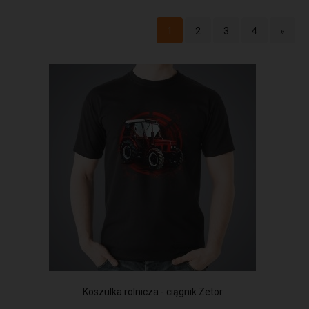
1
2
3
4
»
Koszulka rolnicza - ciągnik Zetor