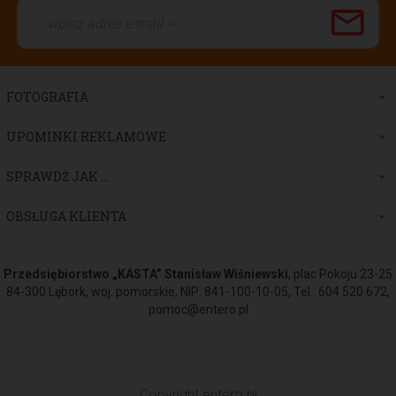
FOTOGRAFIA
UPOMINKI REKLAMOWE
SPRAWDŹ JAK ...
OBSŁUGA KLIENTA
Przedsiębiorstwo „KASTA” Stanisław Wiśniewski
, plac Pokoju 23-25
84-300 Lębork, woj. pomorskie, NIP: 841-100-10-05, Tel.: 604 520 672,
pomoc@entero.pl
Copyright
entero.pl