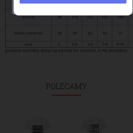
Nie chcę kupować taniej.
XS
S
M
L
XL
132
144
wzrost
98
110
122
klatka piersiowa
54
58
62
66
72
wiek
2
3-4
5-6
7-8
9-10
podane wymiary dotyczą wymiarów sylwetki, a nie produktu
POLECAMY