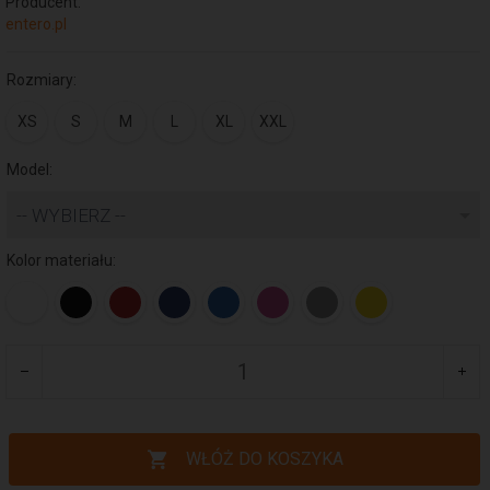
Producent:
entero.pl
Rozmiary:
XS
S
M
L
XL
XXL
Model:
-- WYBIERZ --
Kolor materiału:
WŁÓŻ DO KOSZYKA