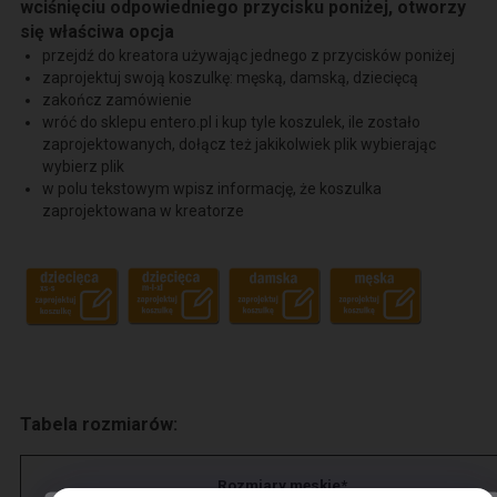
wciśnięciu odpowiedniego przycisku poniżej, otworzy
się właściwa opcja
przejdź do kreatora używając jednego z przycisków poniżej
zaprojektuj swoją koszulkę: męską, damską, dziecięcą
zakończ zamówienie
wróć do sklepu entero.pl i kup tyle koszulek, ile zostało
zaprojektowanych, dołącz też jakikolwiek plik wybierając
wybierz plik
w polu tekstowym wpisz informację, że koszulka
zaprojektowana w kreatorze
Tabela rozmiarów:
Rozmiary męskie*