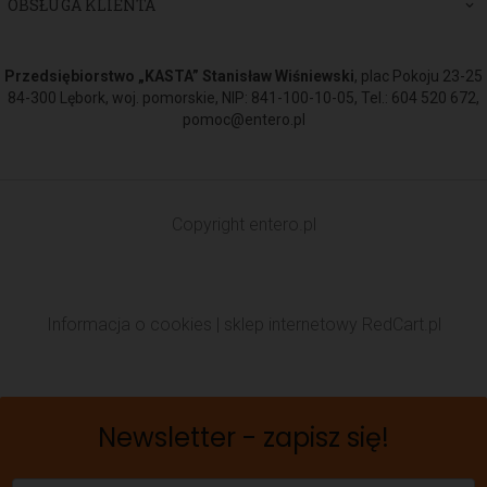
OBSŁUGA KLIENTA
Przedsiębiorstwo „KASTA” Stanisław Wiśniewski
, plac Pokoju 23-25
84-300 Lębork, woj. pomorskie, NIP: 841-100-10-05, Tel.: 604 520 672,
pomoc@entero.pl
Copyright
entero.pl
Informacja o cookies
|
sklep internetowy
RedCart.pl
Newsletter - zapisz się!