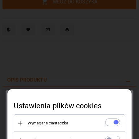
WŁÓŻ DO KOSZYKA
OPIS PRODUKTU
Kubek biały Myśl Pozytywnie z Twoim
Ustawienia plików cookies
zdjęciem - Studioix.pl
Wymagane ciasteczka
Opis produktu:
Klasyczny i elegancji kubek biały z piękną, trwałą grafiką,