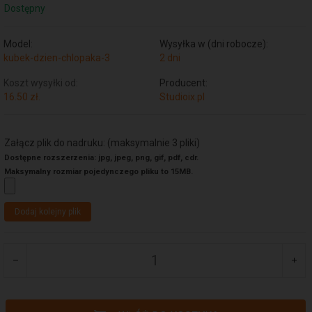
Dostępny
Model:
Wysyłka w (dni robocze):
kubek-dzien-chlopaka-3
2 dni
Koszt wysyłki od:
Producent:
16.50 zł.
Studioix.pl
Załącz plik do nadruku: (maksymalnie 3 pliki)
Dostępne rozszerzenia: jpg, jpeg, png, gif, pdf, cdr.
Maksymalny rozmiar pojedynczego pliku to 15MB.
Dodaj kolejny plik