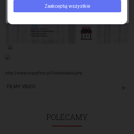
Zaakceptuj wszystkie
Nie chcę kupować taniej.
http://www.crazyfoto.pl/fotoksiazka.php
FILMY VIDEO
POLECAMY