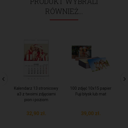
PRODUKT WYBRALI
RÓWNIEŻ...
Kalendarz 13 stronicowy
100 zdjęć 10x15 papier
F
a3 z twoimi zdjęciami
Fuji błysk lub mat
pion i poziom
32,
90
zł.
39,
00
zł.